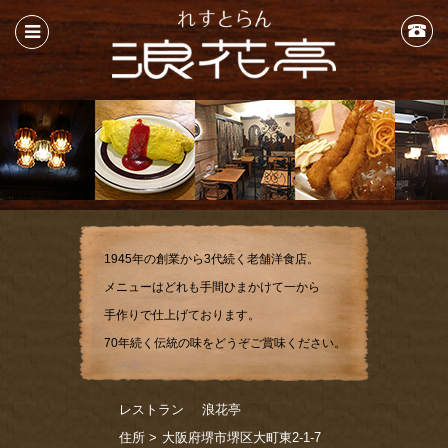
1945年の創業から3代続く老舗洋食店。
メニューはどれも手間ひまかけて一から
手作りで仕上げております。
70年続く伝統の味をどうぞご賞味ください。
レストラン
浪花亭
住所 >
大阪府堺市堺区大町東2-1-7